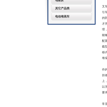
地板胶
在
叉
其它产品类
引
电动堆高车
的
才
理
能
配
载
移
堆
叉
作
担
上
以
要
前
常