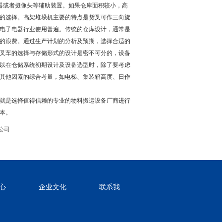
器或者摄像头等辅助装置。如果仓库面积较小，高
的选择。高架堆垛机主要的特点是货叉可作三向旋
电子电器行业使用普遍。传统的仓库设计，通常是
的浪费。通过生产计划的分析及预期，选择合适的
叉车的选择与存储形式的设计是密不可分的，设备
以在仓储系统初期设计及设备选型时，除了要考虑
其他因素的综合考量，如电梯、集装箱高度、日作
就是选择值得信赖的专业的物料搬运设备厂商进行
本。
公司
心
企业文化
联系我