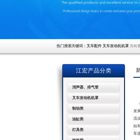
热门搜索关键词：
叉车配件
叉车发动机机罩
方向
江宏产品分类
消声器、排气管
叉车发动机机罩
在
制动类
发
流
油缸类
始
灯具类
车