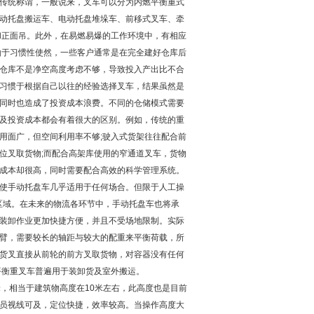
传统称谓，一般说来，叉车可以分为内燃平衡重式
动托盘搬运车、电动托盘堆垛车、前移式叉车、牵
和正面吊。此外，在易燃易爆的工作环境中，有相应
由于习惯性使然，一些客户通常是在完全建好仓库后
仓库不是净空高度考虑不够，导致投入产出比不合
习惯于根据自己以往的经验选择叉车，结果虽然是
同时也造成了投资成本浪费。不同的仓储模式需要
及投资成本都会有着很大的区别。例如，传统的重
用面广，但空间利用率不够;驶入式货架往往配合前
位叉取货物;而配合高架库使用的窄通道叉车，货物
成本却很高，同时需要配合高效的科学管理系统。
使手动托盘车几乎适用于任何场合。但限于人工操
货区域。在未来的物流各环节中，手动托盘车也将承
装卸作业更加快捷方便，并且不受场地限制。实际
臂，需要较长的轴距与较大的配重来平衡荷载，所
货叉直接从前轮的前方叉取货物，对容器没有任何
平衡重叉车普遍用于装卸货及室外搬运。
，相当于建筑物高度在10米左右，此高度也是目前
员视线可及，定位快捷，效率较高。当操作高度大