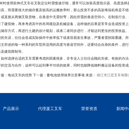
8米时使用前伸式叉车在叉取定位时需慢速仔细，通常可以加装高度指示器、高度选择
较高，而需要很大的储存量及较高的运搬效率时，那么投资不多的高架堆垛机将是不错
，或直接从两侧叉取货物，在巷道中无需转弯，因此所需的巷道空间小。在制造行业、
有了建筑物，再来考虑其中的布局规划及机械设备，这样做的后果是常常会造成投资上
流储存方式，再进行土建的设计规划，或者二者同步进行，才能达到更佳的投资收益。
型的失误，往往会造成实际操作中效率低下或者容易发生事故，严重者需拆除重建。所
前文所述的每一种系列的车型所适用的高度与巷道空间外，还要结合自身的条件，进行
量及建筑限制等。
何选择合适的叉车需要考虑的因素很多，非专业人士往往会顾此失彼。有效的办法
好的交流与合作，这样可以起到事半功倍的效果，同时也能降低物料搬运设备的投资成
一篇：
电动叉车的优势
下一篇：
蓄电池使用保养注意事项
来源：
靖江市江宏叉车有限
产品展示
代理厦工叉车
荣誉资质
新闻中