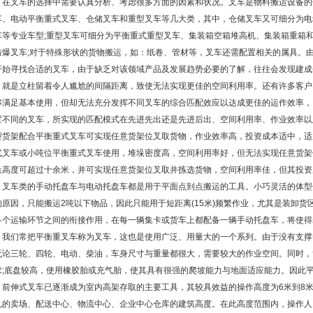
叉车的选择中需要认真分析、考虑很多方面的因素和状况。叉车是物料搬运设备的
车、电动平衡重式叉车、仓储叉车和重型叉车等几大类，其中，仓储叉车又可细分为电
车等专业车型;重型叉车可细分为平衡重式重型叉车、集装箱空箱堆高机、集装箱重箱
防爆叉车;对于特殊形状的货物搬运，如：纸卷、管材等，叉车还需配置相关的属具。
开始寻找合适的叉车，由于缺乏对该领域产品及发展趋势必要的了解，往往会发现建成
，就是立柱留着令人尴尬的间隔距离，致使无法实现更佳的空间利用率。还有许多客户
够满足基本使用，但却无法充分发挥不同叉车的综合匹配效应以达成更佳的运作效率，
置不同的叉车，所实现的匹配模式在先进先出还是先进后出、空间利用率、作业效率以
型货架配合平衡重式叉车可实现任意货架位叉取货物，作业效率高，投资成本适中，适
式叉车或小吨位平衡重式叉车使用，堆垛密度高，空间利用率好，但无法实现任意货架
垛高度可超过十余米，并可实现任意货架位叉取并拣选货物，空间利用率佳，但其投资
车类的手动托盘车与电动托盘车都是用于平面点到点搬运的工具。小巧灵活的体型
的原因，只能搬运2吨以下物品，因此只能用于短距离(15米)频繁作业，尤其是装卸
各个运输环节之间的衔接作用，在每一辆集卡或货车上都配备一辆手动托盘车，将使得
，我们常把平衡重叉车称为叉车，这也是使用广泛、用量大的一个系列。由于没有支撑
无论三轮、四轮、电动、柴油，车身尺寸与重量都很大，需要较大的作业空间。同时，
求;底盘较高，使用橡胶胎或充气胎，使其具有很强的爬坡能力与地面适应能力。因此
伸式叉车已逐渐成为室内高架存取的主要工具，其较具效益的操作高度为6米到8米
见的卖场、配送中心、物流中心、企业中心仓库的建筑高度。在此高度范围内，操作人