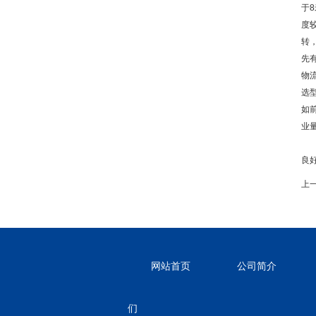
于
度
转
先
物
选
如
业
如
良
上
网站首页
公司简介
们